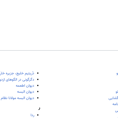
و
دُریتیم خلیج، جزیره خار
دگرگونی در الگوهای ازدو
دیوان اطعمه
و
دیوان البسه
شایی
دیوان البسه مولانا نظام 
نامه
ر
ی
ردا