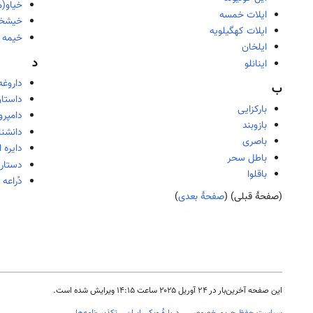
خیاو(
ایلات خمسه
خیشخا
ایلات کهگیلویه
خیمه 
ایلخان
د
اینانلو
داروغه
ب
داستان
بارکزایی
دامپرو
بازوبند
دانشن
باصری
دایره 
باطل سحر
دستار
باقلوا
دُراعه
(صفحهٔ قبلی) (
صفحهٔ بعدی
)
این صفحه آخرین‌بار در ‏۲۴ آوریل ۲۰۲۵ ساعت ‏۱۴:۱۵ ویرایش شده است.
سیاست حفظ حریم خصوصی
دربارهٔ ویکی ایران
تکذیب‌نامه‌ها