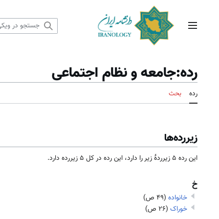
رش
ه
حتوا
منوی اصلی
رده
:
جامعه و نظام اجتماعی
رده
بحث
زیررده‌ها
این رده ۵ زیرردۀ زیر را دارد، این رده در کل ۵ زیررده دارد.
خ
خانواده
(۴۹ ص)
خوراک
(۲۶ ص)