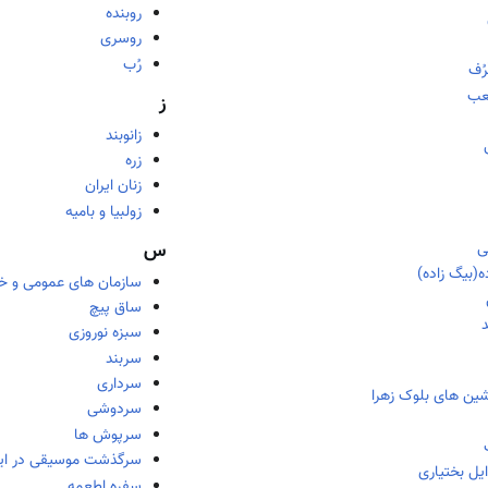
روبنده
روسری
رُب
رُف
عب
ز
زانوبند
زره
زنان ایران
زولبیا و بامیه
ی
س
ه(بیگ زاده)
سازمان های عمومی و خا
ساق پیچ
د
سبزه نوروزی
سربند
سرداری
ین های بلوک زهرا
سردوشی
سرپوش ها
سرگذشت موسیقی در ایر
ایل بختیاری
سفره اطعمه