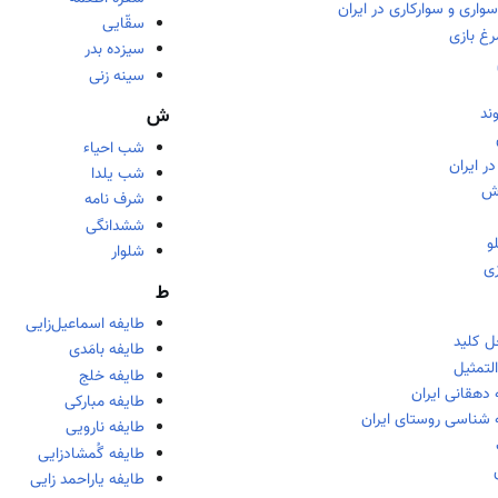
سواری و سوارکاری در ایران
سقّایی
رغ بازی
سیزده بدر
سینه زنی
ند
ش
شب احیاء
در ایران
شب یلدا
ش
شرف نامه
ششدانگی
و
شلوار
زی
ط
طایفه اسماعیل‌زايی
ل کلید
طایفه بامَدی
لتمثیل
طایفه خلج
دهقانی ایران
طایفه مبارکی
 شناسی روستای ایران
طایفه نارویی
طایفه گُمشادزایی
طایفه یاراحمد زایی