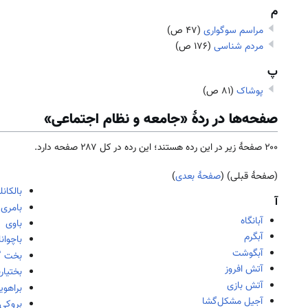
م
مراسم سوگواری
(۴۷ ص)
مردم شناسی
(۱۷۶ ص)
پ
پوشاک
(۸۱ ص)
صفحه‌ها در ردهٔ «جامعه و نظام اجتماعی»
۲۰۰ صفحۀ زیر در این رده هستند؛ این رده در کل ۲۸۷ صفحه دارد.
(صفحهٔ قبلی) (
صفحهٔ بعدی
)
بالکانل
آ
بامری
آبانگاه
باوی
آبگرم
باچوانل
آبگوشت
بخت گ
آتش افروز
بختیار
آتش بازی
براهوی
آجيل مشكل‌گشا
بروکی