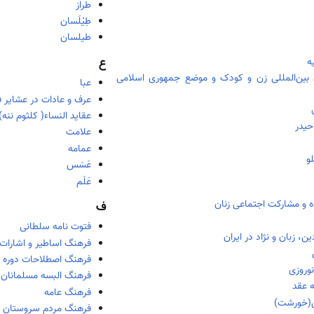
طراز
طِیْلَسان
طیلسان
ه
ع
بین‌المللی زن و کودک و موضع جمهوری اسلامی
عبا
عرف و عادات در عشایر 
عقاید النساء( کلثوم ننه)
حیدر
علامت
عمامه
لو
عَسَس
عَلَم
ه و مشارکت اجتماعی زنان
ف
فتوت نامه سلطانی
ن، زبان و نژاد در ایران
فرهنگ اساطیر و اشارات 
فرهنگ اصطلاحات دوره ق
وروزی
فرهنگ البسه مسلمانان
 عقد
فرهنگ عامه
(خورشت)
فرهنگ مردم سروستان