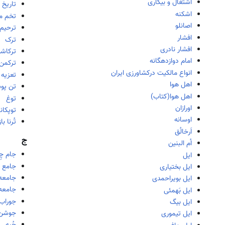
اشتغال و بیکاری
تاریخ 
اشکنه
تخم م
اصانلو
ترحیم
افشار
ترک
افشار نادری
ترکاشو
امام دوازدهگانه
ترکمن
انواع مالکیت درکشاورزی ایران
تعزیه 
اهل هوا
تن پو
اهل هوا(کتاب)
توغ
اورازان
توپکانل
اوسانه
تُرنا با
اَرخالُق
ج
اُم البنین
جام چِ
ایل
جامع ا
ایل بختیاری
جامعه 
ایل بویراحمدی
جامعه
ایل بَهمئی
جوراب
ایل بیگ
جوشن
ایل تیموری