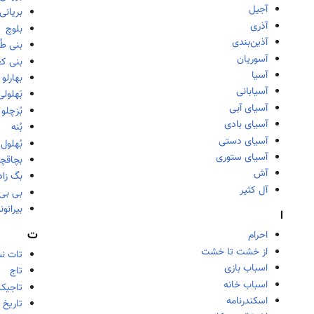
آجیل
بریانی
آذری
بلوچ
آذین‌بندی
بنی طُ
آسوریان
بنی ک
آسیا
بهارلو
آسیابانی
بَهلولی
آسیای آبی
بُزچلو
آسیای بادی
بُنه
آسیای دستی
بُهلول
آسیای ستوری
بچاقچ
آش
بگ زاد
آل کثیر
بی بی
بیرانون
ا
ت
احرام
از خشت تا خشت
تات نش
اسباب بازی
تاج
اسباب خانه
تاجیک
اسکندرنامه
تاریخ 