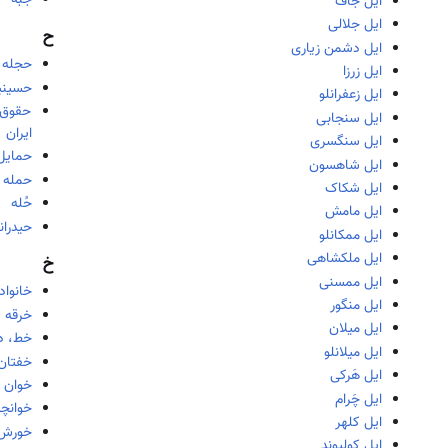
جُبه
ایل جاف
ایل جلالی
ح
ایل دشمن زیاری
حجله
ایل زرزا
حسینی
ایل زعفرانلو
حقوق 
ایل سنجابی
ایران
ایل سنگسری
حمایل
ایل شاهسون
حمله 
ایل شکاک
حُله
ایل مامش
حیدران
ایل ممکانلو
ایل ملکشاهی
خ
ایل ممسنی
خانواد
ایل منگور
خرقه
ایل میلان
خط، دی
ایل میلانلو
خفتان
ایل هَرکی
خوان ن
ایل چَرام
خوانچه
ایل کلهر
خورش
ایل کولیوند