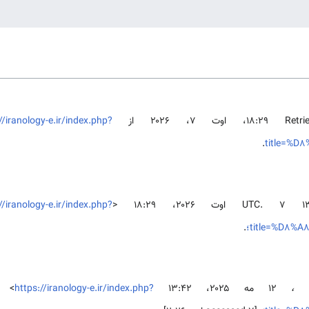
//iranology-e.ir/index.php?
.
title=%
//iranology-e.ir/index.php?
title=%D8؛
.
، ،
۱۲ مه ۲۰۲۵، ‏۱۳:۴۲ UTC، <
https://iranology-e.ir/index.php?