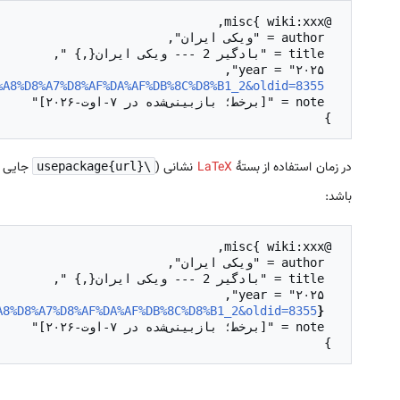
%A8%D8%A7%D8%AF%DA%AF%DB%8C%D8%B1_2&oldid=8355
  url = "
 }

در زمان استفاده از بستهٔ
LaTeX
نشانی (
جایی د
\usepackage{url}
باشد:
A8%D8%A7%D8%AF%DA%AF%DB%8C%D8%B1_2&oldid=8355
}
  url = "
 }
