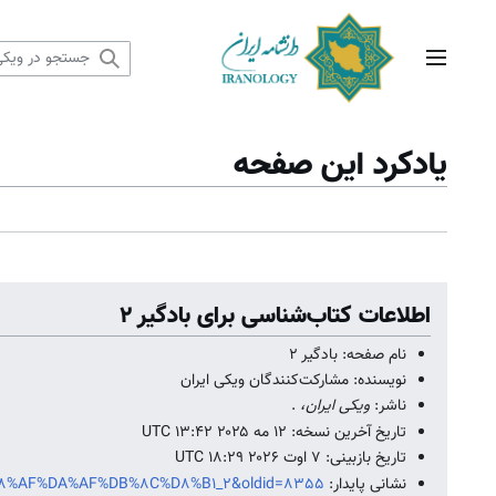
رش
ه
حتوا
منوی اصلی
یادکرد این صفحه
اطلاعات کتاب‌شناسی برای بادگیر 2
نام صفحه: بادگیر 2
نویسنده: مشارکت‌کنندگان ویکی ایران
ناشر:
ویکی ایران،
.
تاریخ آخرین نسخه: ۱۲ مه ۲۰۲۵ ‏۱۳:۴۲ UTC
تاریخ بازبینی: ۷ اوت ۲۰۲۶ ‏۱۸:۲۹ UTC
نشانی پایدار:
%A7%D8%AF%DA%AF%DB%8C%D8%B1_2&oldid=8355