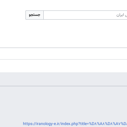
جستجو
https://iranology-e.ir/index.php?title=%D8%A8%D8