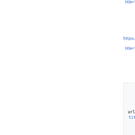
tit
https:
tit
ti