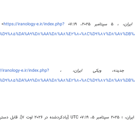
ایران، ،
۵ سپتامبر ۲۰۲۵، ‏۰۷:۱۹ UTC، <
https://iranology-e.ir/index.php?
le=%D9%85%DA%A9%D8%AA%D8%A8%E2%80%8C%D9%87%D8%A7%DB
سفی جدید»،
ویکی ایران، ،
//iranology-e.ir/index.php?
le=%D9%85%DA%A9%D8%AA%D8%A8%E2%80%8C%D9%87%D8%A7%DB
 قابل دسترسی از: