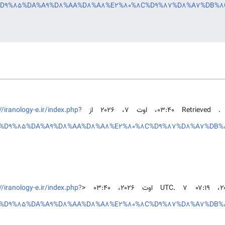
e=%D9%85%DA%A9%D8%AA%D8%A8%E2%80%8C%D9%87%D8%A7%DB%8
،
. Retrieved ‏۰۳:۴۰، اوت ۷، ۲۰۲۶ از
//iranology-e.ir/index.php?
le=%D9%85%DA%A9%D8%AA%D8%A8%E2%80%8C%D9%87%D8%A7%DB
//iranology-e.ir/index.php?
le=%D9%85%DA%A9%D8%AA%D8%A8%E2%80%8C%D9%87%D8%A7%DB