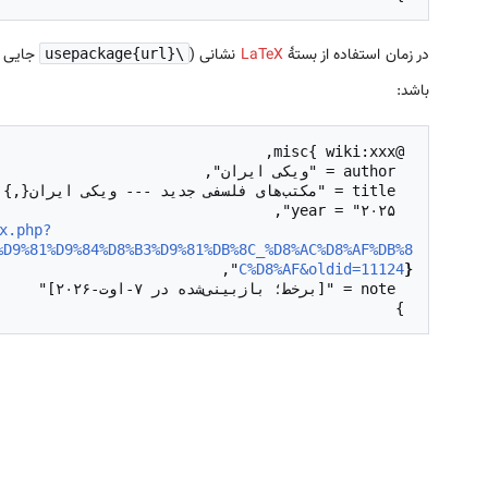
در زمان استفاده از بستهٔ
LaTeX
نشانی (
جایی د
\usepackage{url}
باشد:
x.php?
  url = "
%D9%81%D9%84%D8%B3%D9%81%DB%8C_%D8%AC%D8%AF%DB%8
C%D8%AF&oldid=11124
}
 }
