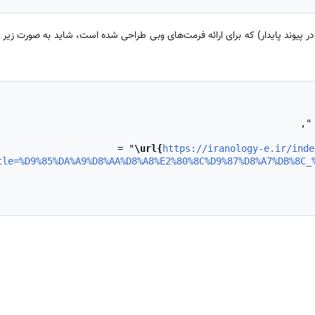
ر پیوند پایدار) که برای ارائه فرمت‌های وبی طراحی شده است، شاید به صورت زیر
\url{
https://iranology-e.ir/inde
tle=%D9%85%DA%A9%D8%AA%D8%A8%E2%80%8C%D9%87%D8%A7%DB%8C_