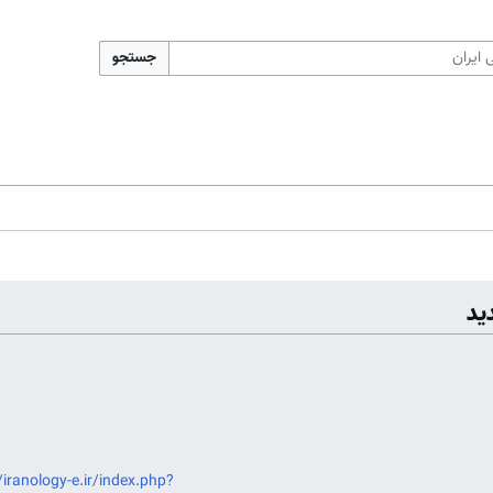
جستجو
ید
یدار:
/iranology-e.ir/index.php?