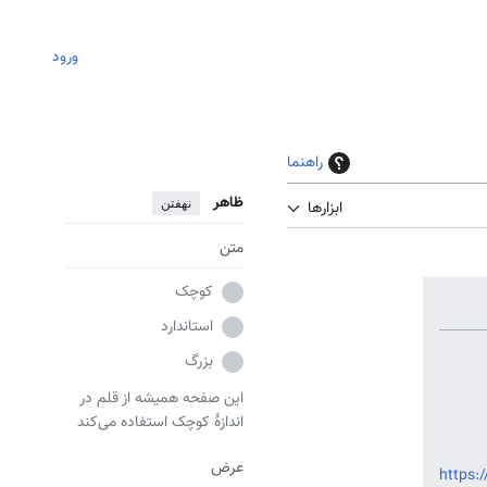
ورود
راهنما
ظاهر
نهفتن
ابزارها
متن
کوچک
استاندارد
بزرگ
این صفحه همیشه از قلم در
اندازهٔ کوچک استفاده می‌کند
عرض
https:/