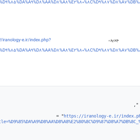
le=%D9%85%DA%A9%D8%AA%D8%A8%E2%80%8C%D9%87%D8%A7%DB
فی جدید،
//iranology-e.ir/index.php?
le=%D9%85%DA%A9%D8%AA%D8%A8%E2%80%8C%D9%87%D8%A7%DB
https://iranology-e.ir/index.p
tle=%D9%85%DA%A9%D8%AA%D8%A8%E2%80%8C%D9%87%D8%A7%DB%8C_