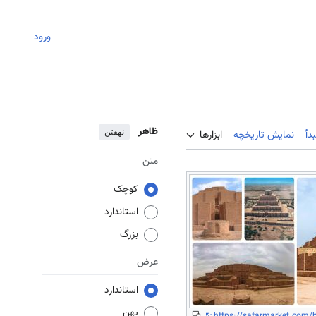
ورود
ظاهر
نهفتن
دأ
نمایش تاریخچه
ابزارها
متن
کوچک
استاندارد
بزرگ
عرض
استاندارد
پهن