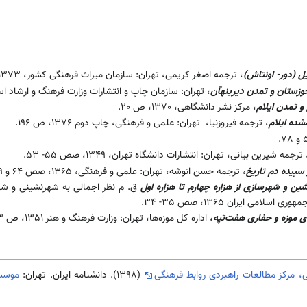
ل (دور- اونتاش)
، ترجمه اصغر کریمی، تهران: سازمان میراث فرهنگی کشور، 1373، ج1، ص21.
وزستان و تمدن دیرینهآن
، تهران: سازمان چاپ و انتشارات وزارت فرهنگ و ارشاد اسلامی، 1373، ج 1، صص
 و تمدن ایلام
، مرکز نشر دانشگاهی، 1370، ص 20.
شده ایلام
، ترجمه فیروزنیا، تهران: علمی و فرهنگی، چاپ دوم 1376، ص 196.
 ترجمه شیرین بیانی، تهران: انتشارات دانشگاه تهران، 1349، صص 55- 53.
 سپیده دم تاریخ
، ترجمه حسن انوشه، تهران: علمی و فرهنگی، 1365، صص 64 و 79- 77.
ین و شهرسازی از هزاره چهارم تا هزاره اول
ق. م نظر اجمالی به شهرنشینی و 
لامی ایران 1365، صص 35- 34.
ی موزه و حفاری هفت‌تپه
، اداره کل موزه‌ها، تهران: وزارت فرهنگ و هنر 1351، ص 83‌.
، مرکز مطالعات راهبردی روابط فرهنگی
(1398). دانشنامه ایران. تهران:
موسسه