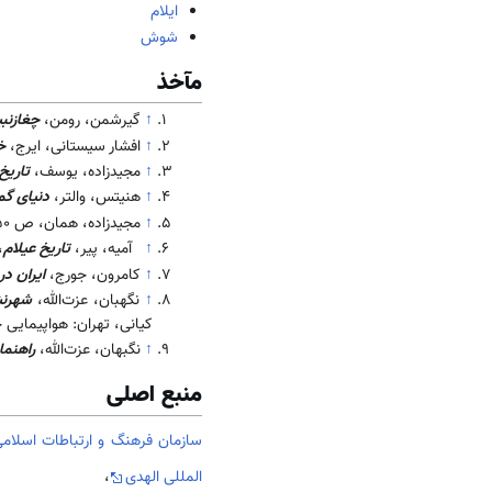
ایلام
شوش
مآخذ
↑
گیرشمن، رومن،
چغازنبی
↑
افشار سیستانی، ایرج،
خ
↑
مجیدزاده، یوسف،
تاریخ
↑
هنیتس، والتر،
دنیای گم
↑
مجیدزاده، همان، ص 50 و 78.
↑
آمیه، پیر،
تاریخ عیلام
،
↑
کامرون، جورج،
ایران در
↑
نگهبان، عزت‌الله،
شهرنش
کیانی، تهران: هواپیمایی جمهوری اس
↑
نگبهان، عزت‌الله،
راهنما
منبع اصلی
سازمان فرهنگ و ارتباطات اسلامی
المللی الهدی
،