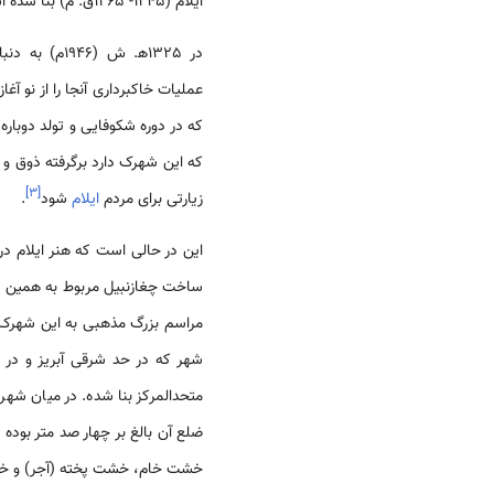
ایلام (1245- 1265ق. م) بنا شده است.
در 1325ه‍. ش
عملیات خاکبرداری آنجا را از نو آ
که در دوره شکوفایی و تولد دوبار
که این شهرک دارد برگرفته ذوق و 
]
۳
[
زیارتی برای مردم
ایلام
شود
.
این در حالی است که هنر ایلام در
ساخت چغازنبیل مربوط به همین پاد
مراسم بزرگ مذهبی به این شهرک م
شهر که در حد شرقی آبریز و در 
متحدالمرکز بنا شده. در میان شه
ضلع آن بالغ بر چهار صد متر بود
خشت خام، خشت پخته (آجر) و خش