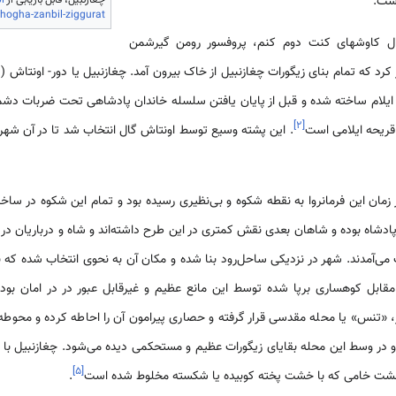
چغازنبیل، قابل بازیابی از
l
hogha-zanbil-ziggurat
 (1946م) به دنبال کاوشهای کنت دوم کنم، پروفسور رومن گیرشمن
غاز کرد که تمام بنای زیگورات چغازنبیل از خاک بیرون آمد. چغازنبیل یا دور- اونتا
ه ایلام ساخته شده و قبل از پایان یافتن سلسله خاندان پادشاهی تحت ضربات دشمن 
]
۲
[
قریحه ایلامی است
. این پشته وسیع توسط اونتاش گال انتخاب شد تا در آن شهرک
 زمان این فرمانروا به نقطه شکوه و بی‌نظیری رسیده بود و تمام این شکوه در ساخت
شاه بوده و شاهان بعدی نقش کمتری در این طرح داشته‌اند و شاه و درباریان در 
ی‌آمدند. شهر در نزدیکی ساحل‌رود بنا شده و مکان آن به نحوی انتخاب شده که 
مقابل کوهساری برپا شده توسط این مانع عظیم و غیرقابل عبور در در امان ب
ر، «تنس» یا محله مقدسی قرار گرفته و حصاری پیرامون آن را احاطه کرده و محوطه
ه و در وسط این محله بقایای زیگورات عظیم و مستحکمی دیده می‌شود. چغازنبیل
]
۵
[
ت خامی که با خشت پخته کوبیده یا شکسته مخلوط شده است
.