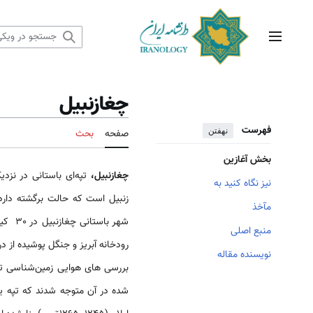
رش
ه
حتوا
منوی اصلی
چغازنبیل
فهرست
نهفتن
صفحه
بحث
بخش آغازین
چغازنبیل
،
تپه‌ای باستانی در نزدی
نیز نگاه کنید به
زنبیل است که حالت برگشته دارد
مآخذ
شهر باستانی چغازنبیل در 30 کیلومتری جنوب شرقی
منبع اصلی
نویسنده مقاله
بررسی های هوایی زمین‌شناسی تپ
شده در آن متوجه شدند که تپه یک