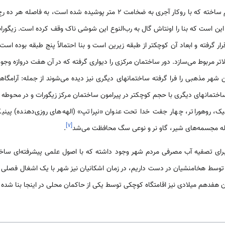
ارتفاع زیگورات تماماً با خشت خام ساخته که با روکار آجری به ضخامت 2 متر پوشید
گر این است که بنا را اونتاش گال به رب‌النوع این شوشی ناک وقف کرده است. زیگور
رار گرفته و ابعاد آن کوچکتر از طبقه زیرین است و بنا احتمالاً پنج طبقه بوده اس
الاتر مربوط می‌سازد. دور ساختمان مرکزی را دیواری گرفته که در آن هفت دروازه وجود 
 شهر مذهبی را فرا گرفته ساختمانهای دیگری نیز دیده می‌شوند از جمله: آرامگاهه
ختمانهای دیگری با حجم کوچکتر در پیرامون ساختمان مرکز زیگورات و در محوطه ح
ک، روهوراتر، چهار جفت خدا تحت عنوان «نپراتپ» (الهه‌های روزی‌دهنده) پینی
]
۷
[
یله مجسمه‌های شیر، گاو نر و نوعی سگ محافظت می‌شد
.
ای تصفیه آب مصرفی مردم شهر وجود داشته که با اصول علمی پیشرفته‌ای ساخت
وسط هخامنشیان در دست داریم، در زمان اشکانیان نیز شهر با یک اشغال فصلی از
 هفدهم میلادی نیز اقامتگاه کوچکی توسط یکی از حاکمان محلی در اینجا بنا شده