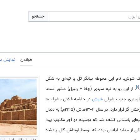
جستجو
خواندن
نمایش مب
ک شوش. نام این محوطه بیانگر تل‌ یا تپه‌ای به شکل
]
۱
[
. از این رو به تپه‌ سبدی (چغا + زنبیل) مشور است.
شوش
در حاشیه فلاتی مشرف به
رودخانه آبریز و جنگل پوشیده از درختان گز قرار دارد. در سال 1304ه‍.ش (1925م) به دنبال
ه‌ای باستانی کشف شد که بوسیله دو آجر مکتوب پیدا
ی از معابد ایلامی بوده که توسط اونتاش گال پادشاه