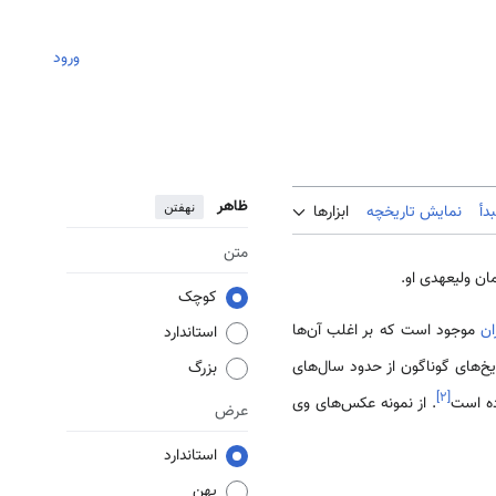
ورود
ظاهر
نهفتن
دأ
نمایش تاریخچه
ابزارها
متن
مان ولیعهدی او.
کوچک
ان
موجود است که بر اغلب آن‌ها
استاندارد
یخ‌های گوناگون از حدود سال‌های
بزرگ
]
۲
[
ده است
. از نمونه عکس‌های وی
عرض
استاندارد
پهن