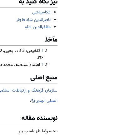
نیز نگاه کنید به
عکاسباشی
ناصرالدین شاه قاجار
مظفرالدین شاه
مآخذ
↑
تلخیص: ذکاء، یحیی.
ت
196.
↑
اعتمادالسلطنه، محمد‌
منبع اصلی
سازمان فرهنگ و ارتباطات اسلامی
المللی الهدی
،
نویسنده مقاله
محمدرضا طهماسب پور