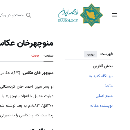
رش
ه
حتوا
منوی اصلی
منوچهرخان عکا
فهرست
نهفتن
صفحه
بحث
بخش آغازین
منوچهر خان عکاس
، (؟/؟)، عکا
نیز نگاه کنید به
مآخذ
او پسر میرزا احمد خان کردستانی
منبع اصلی
عبارت «عمل خانه‌زاد منوچهر» یا «
نویسنده مقاله
1300ق/ 1883م به بعد نوشته شده است
پیداست که او عکاسی را به صورتی