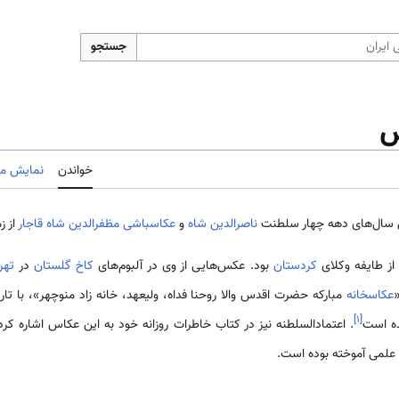
جستجو
س
خواندن
نمایش مب
س سال‌های دهه چهار سلطنت
ناصرالدین شاه
و
عکاسباشی
مظفرالدین شاه قاجار
از ز
 از طایفه وکلای
کردستان
بود. عکس‌هایی از وی در آلبوم‌های
کاخ گلستان
در
تهر
عکاسخانه
مبارکه حضرت اقدس والا روحنا فداه، ولیعهد، خانه زاد منوچهر»، با تار
]
۱
[
. اعتمادالسلطنه نیز در کتاب خاطرات روزانه خود به این عکاس اشاره کر
 علمی آموخته بوده است.