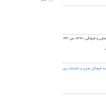
. به کوشش کریم امامی، تهران: انتشارات علمی و فرهنگی، 1376، ص 193-
 فرهنگی هنری و انتشارات بین