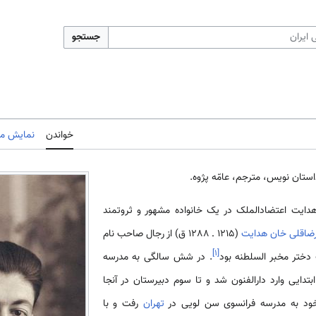
جستجو
خواندن
نمایش مب
دایت اعتضادالملک در یک خانواده مشهور و ثروتمند
ضاقلی خان هدایت
(1215 ـ 1288 ق) از رجال صاحب نام
]
۱
[
دختر مخبر السلطنه بود
. در شش سالگی به مدرسه
تدایی وارد دارالفنون شد و تا سوم دبیرستان در آنجا
ود به مدرسه فرانسوی سن لویی در
تهران
رفت و با