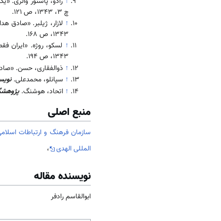
↑
رادو، ‌پاستور والری. 
‌چ 3، 1343، ص 121.
↑
لازار، ژیلبر. «صادق هد
1343، ص 168.
↑
لسکو، روژه. «ایران ف
1343، ص 194.
↑
ذوالفقاری، ‌حسن. «صا
↑
سپانلو‌، محمدعلی
.
نویس
↑
اتحاد، هوشنگ.
‌پژوهشگران 
منبع اصلی
سازمان فرهنگ و ارتباطات اسلامی
المللی الهدی
،
نویسنده مقاله
ابوالقاسم رادفر