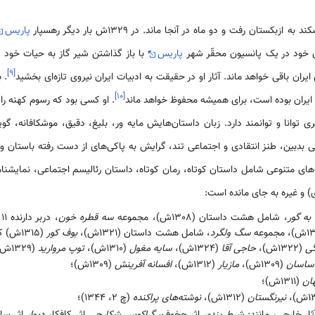
پاریس
ق خود در یک پانسیون محقّر شهر
پاریس
با باز گذاشتن شیر گاز به حیات خود پ
]
۹
[
ایران باقی خواهد ماند. آثار او در حقیقت به ادبیات ایران نیروی تازه‌ای بخشید
. 
]
۱۰
[
ن ایران بوده است، برای همیشه محفوظ خواهد ماند
. او کسی بود که رسوم کهنه را
ی توانا و توانمند دارد. زبان داستان‌هایش مایه ور، ‌بلیغ، دقیق، موشکافانه، گو
نی بدبین، ‌طنز انتقادی و اجتماعی تند، گرایش به پاکی‌های از دست رفته باستان 
های متنوعی شامل داستان کوتاه، رمان کوتاه، ‌داستان رئالیسم اجتماعی، ‌نمایشنامه
ی) و غیره به جای مانده است:
 به گور
، شامل هشت داستان (1308ش)، مجموعه
سه قطره خون
، دربر دارنده 11 داستان (1311ش)، ‌مجموعه
سگ ولگرد
، شامل هشت داستان (1321ش)،
بوف کور
(1315ش) که آن را شاهکار هدایت دانسته‌اند،
گی
(1322ش)،
حاجی آقا
(1324ش)،
‌سایه مغول
(1310ش)،
توپ مروارید
(1329ش)؛
 ساسان
(1309ش)،
مازیار
(1312ش)،
افسانه آفرینش
(1309ش)؛
ان
(1311ش)؛
نیرنگستان
(1312ش)،
نوشته‌های پراکنده
(چ 2، 1344)؛
شرط بندی
اثر چخوف،
گراکوس شکارچی
اثر کافکا،
دیوار