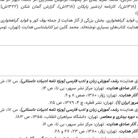
131ش)،
کارنامه اردشیر پاپکان
(1318ش)،
گزارش گمان شکن
(1322ش)،
،
فواید گیاهخواری
. بخش بزرگی از آثار هدایت از جمله
بوف کور
و
فواید گیاهخواری
ا
 هدایت کتاب‌های بسیاری نوشته‌اند. محمد گلبن نیز
کتابشناسی هدایت
(تهران، توس، 1354) را فراهم آورد
دق هدایت»
رشد، آموزش زبان و ادب فارسی (ویژه نامه ادبیات داستانی)
. س 17، ش 66 (1382)، ص 30.
 آثار صادق هدایت
. تهران: مرکز نشر سپهر، بی تا، ص 14.
آثار هدایت
. تهران: زوّار، 1380، صص 8 و 9.
روز ایران (1)
.
تهران: نشر قطره، چ 4، 1379، ص 75.
دق هدایت»
رشد، آموزش زبان و ادب فارسی (ویژه نامه ادبیات داستانی)
. س 17، ش 66 (1382)، ص 31.
ت دوره بیداری و معاصر
. تهران: دانشگاه سپاهیان انقلاب، 1355، ص 183.
 آثار صادق هدایت
. تهران: مرکز نشر سپهر، بی تا، ص 16.
آثار هدایت
. تهران: زوّار، 1380، ص 23، 27 و 28.