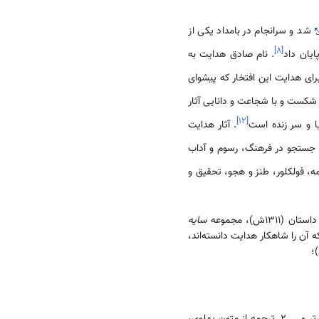
شد و سرانجام در بامداد یکی از
]
۸
[
ایان داد
. نام صادق هدایت به
برای هدایت این افتخار که پیشوای
 شکست و با شجاعت و دانایی آثار
]
۱۲
[
یا و سر زنده است
. آثار هدایت
و جستجو در فرهنگ، ‌رسوم و آداب
، ‌فولکلور، ‌طنز و هجو، تحقیق و
سایه
اثر سارتر و.... 2ـ ترجمه از متون پهلوی،