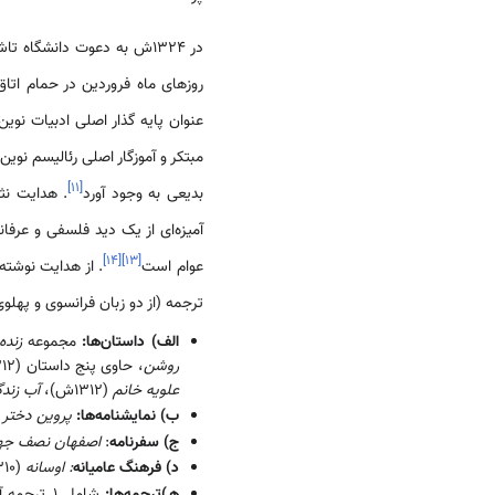
در 1324ش به دعوت دانشگاه تاشکند به ازبکستان رفت و دو ماه در آنجا ماند. در 1329ش بار دیگر رهسپار
روزهای ماه فروردین در حمام اتا
عنوان پایه گذار اصلی ادبیات نوین 
مبتکر و آموزگار اصلی رئالیسم نوی
]
۱۱
[
بدیعی به وجود آورد
. هدایت نثر
آمیزه‌ای از یک دید فلسفی و عرفا
]
۱۴
[
]
۱۳
[
عوام است
. از هدایت نوشته‌
ترجمه (از دو زبان فرانسوی و پهلو
الف) داستان‌ها:
مجموعه
زنده
روشن
، حاوی پنج داستان (1312ش)، ‌مجموعه
علویه خانم
(1312ش)،
آب زند
ب) نمایشنامه‌ها:
پروین دختر
ج) سفرنامه
:
اصفهان نصف جه
د) فرهنگ عامیانه
: اوسانه
(1310ش)،
هـ)ترجمه‌ها:
شامل 1ـ ترجمه‌ آثار خارجی، مانند: