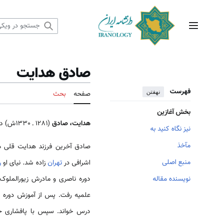
رش
ه
حتوا
منوی اصلی
صادق هدایت
فهرست
نهفتن
صفحه
بحث
بخش آغازین
هدایت، صادق
(1281 ـ 1330ش) داستان نویس، ‌مترجم، عامّه پژوه.
نیز نگاه کنید به
مآخذ
صادق آخرین فرزند هدایت قلی ه
منبع اصلی
اشرافی در
تهران
زاده شد. نیای او
ر
نویسنده مقاله
دوره ناصری و مادرش زیورالملوک 
علمیه رفت. پس از آموزش دوره‌ اب
درس خواند. سپس با پافشاری خ