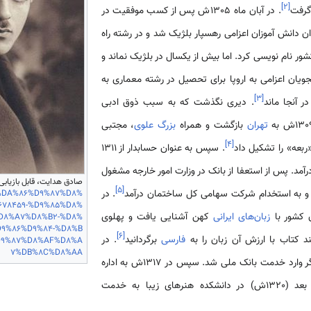
]
۲
[
 گرفت
. در آبان ماه 1305ش پس از کسب موفقیت در
 دانش آموزان اعزامی رهسپار بلژیک شد و در رشته راه
ور نام نویسی کرد. اما بیش از یکسال در بلژیک نماند و
]
۳
[
ر آنجا ماند
. دیری نگذشت که به سبب ذوق ادبی
تهران
بازگشت و همراه
بزرگ علوی
، ‌مجتبی
]
۴
[
ربعه» را تشکیل داد
. سپس به عنوان حسابدار از 1311
ی درآمد. پس از استعفا از بانک در وزارت امور خارجه مشغول
صادق هدایت، قابل بازیابی
]
۵
[
اورد و به استخدام شرکت سهامی کل ساختمان درآمد
. در
-%DA%86%D9%87%D8%
678459-%D9%85%D8%
زبان‌های ایرانی
کهن آشنایی یافت و پهلوی
%D8%A7%D8%B2-%D8%
D9%86%D9%84-%D8%B
]
۶
[
 کتاب با ارزش آن زبان را به
فارسی
برگردانید
. در
D9%87%D8%AF%D8%A
7%DB%8C%D8%AA
بازگشت و بار دیگر وارد خدمت بانک ملی شد. سپس در 1317ش به اداره
موسیقی ملی رفت و سه سال بعد (1320ش) در دانشکده هنرهای زیبا به خدمت