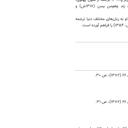
زند وهومن یسن
(1318ش) و
و به زبان‌های مختلف دنیا ترجمه
ه است.