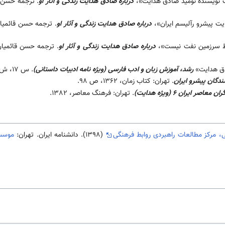
«یک نویسنده نومید صادق هدایت»،
درباره صادق هدایت زندگی و آثار او
. ترجمه حسن ق
ایت پیشرو رآلیسم ایران»،
درباره صادق هدایت زندگی و آثار او
قط سرزمین نفت نیست»،
درباره صادق هدایت زندگی و آثار او
دق هدایت»
رشد، آموزش زبان و ادب فارسی (ویژه نامه ادبیات داستانی)
. س 17، ش 66 (1382)، ص35.
ندگان پیشرو ایران
. تهران: کتاب زمان، 1362، ص 98.
معاصر ایران 6 (ویژه هدایت)
. تهران: فرهنگ معاصر، ‌1382.
، مرکز مطالعات راهبردی روابط فرهنگی
(1398). دانشنامه ایران. تهران:
موسسه