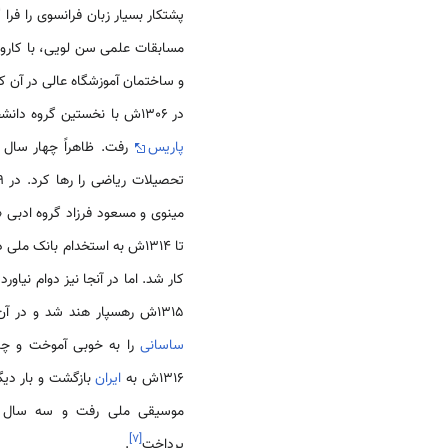
پشتکار بسیار زبان فرانسوی را فرا
مسابقات علمی سن لویی، با کاروان
و ساختمان آموزشگاه عالی در آن کش
در 1306ش با نخستین گروه دانشجویان اعزامی به اروپا برای تحصیل در رشته معماری به
پاریس
رفت. ظاهراً چهار سال د
تحصیلات ریاضی را رها کرد. در 1309ش به
مینوی و مسعود فرزاد گروه ادبی «
تا 1314ش به استخدام بانک مل
کار شد. اما در آنجا نیز دوام نی
1315ش رهسپار هند شد و در آن کشور با
ساسانی
را به خوبی آموخت و چند
1316ش به
ایران
]
۷
[
پرداخت
.