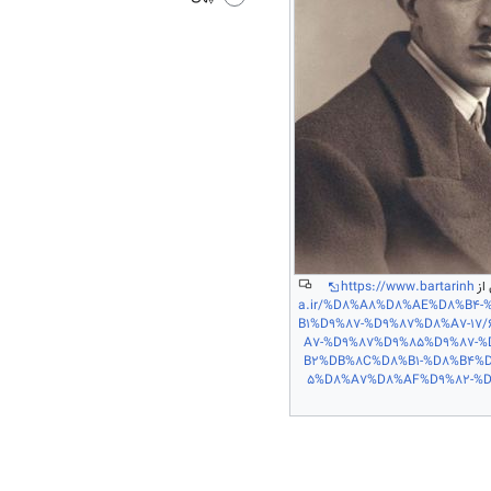
 از
https://www.bartarinh
a.ir/%D8%A8%D8%AE%D8%B4
B1%D9%87-%D9%87%D8%A7-17/
A7-%D9%87%D9%85%D9%87-
B2%DB%8C%D8%B1-%D8%B4%
5%D8%A7%D8%AF%D9%82-%