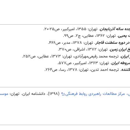
ده ساله آذربایجان
. تهران: 1355، امیرکبیر، ص25-20.
 یحیی
. تهران: 1362، عطایی، ج2. ص99.
 در دوره سلطنت قاجار
. تهران: 1378، مدبر، ص466.
خ ایران زمین
. تهران: 1372، اشراقی، ص370.
ایران.
ترجمه محمد رفیعی‌مهرآبادی، تهران: 1373، عطایی، ص252.
روطه ایران
. تهران: 1363، امیرکبیر، ص577.
ننده
. ترجمه احمد تدین، تهران: 1378، رسا، ص264.
، مرکز مطالعات راهبردی روابط فرهنگی
(1398). دانشنامه ایران. تهران:
موسسه