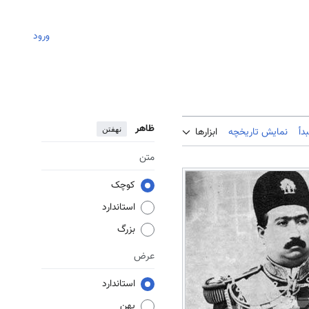
ورود
ظاهر
نهفتن
دأ
نمایش تاریخچه
ابزارها
متن
کوچک
استاندارد
بزرگ
عرض
استاندارد
پهن