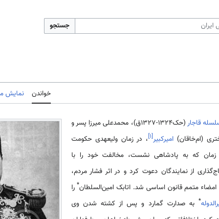
جستجو
خواندن
نمایش مب
لسله قاجار
(حک1324-1327ق)، محمدعلی میرزا پسر و
]
۱
[
ری (ام‌خاقان)
امیرکبیر
، در زمان ولیعهدی حکومت
 زمان که به پادشاهی نشست، مخالفت خود را با
اج‌گذاری از نمایندگان دعوت کرد و در اثر فشار مردم،
*
ه امضاء متمم قانون اساسی شد. اتابک امین‌السلطان
را
*
الدوله
به صدارت گمارد و پس از کشته شدن وی