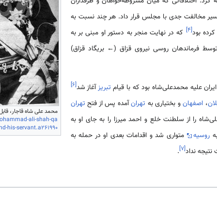
ه کرد. اختلافاتی که میان مشروطه‌خواهان و طرفداران
مسیر مخالفت جدی با مجلس قرار داد. هر چند نسبت به
]
۴
[
کرده بود
که در نهایت منجر به دستور او مبنی بر به
سط فرماندهان روسی نیروی قزاق (← بریگاد قزاق)
]
۶
[
یران علیه محمدعلی‌شاه بود که با قیام
تبریز
آغاز شد
لان
،
اصفهان
و بختیاری به
تهران
آمده پس از فتح
تهران
محمد علی شاه قاجار، قابل 
خر 1327ق) محمدعلی‌شاه را از سلطنت خلع و احمد میرزا را به جای او به
-mohammad-ali-shah-qa
and-his-servant.a261990
به
روسیه
متواری شد و اقدامات بعدی او در حمله به
]
۷
[
نتیجه نداد
.