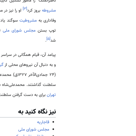
ناصرالملک
را مأمور تشکیل کابین
]
۳
[
مشروطه
‌بروز کرد
او را نیز در 
وفاداری به
مشروطیت
سوگند یاد 
توپ‌ بستن
مجلس شورای ملی
تو
]
۵
[
شد
.
پیامد آن، قیام همگانی در سراسر ا
و به دنبال آن نیروهای محلی از
گی
(24 جمادی‌الآ
سلطنت گذاشتند. محمدعلی‌شاه 
تهران
برای به دست گرفتن سلطنت 
نیز نگاه کنید به
قاجاریه
مجلس شورای ملی