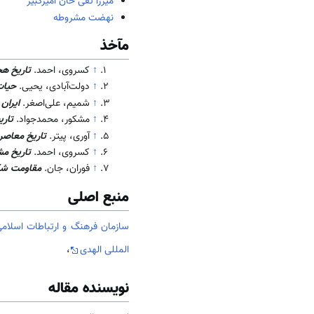
میرزا تقی خان امیرکبیر
نهضت مشروطه
مآخذ
↑
کسروی، احمد.
تاریخ هج
↑
دولت‌آبادی، یحیی.
حیات
↑
شمیم، علی‌اصغر.
ایران
↑
مشکور، محمدجواد.
تاری
↑
آوری، پیتر.
تاریخ معاصر 
↑
کسروی، احمد.
تاریخ مش
↑
فوران، جان.
مقاومت شک
منبع اصلی
سازمان فرهنگ و ارتباطات اسلامی
المللی الهدی
،
نویسنده مقاله