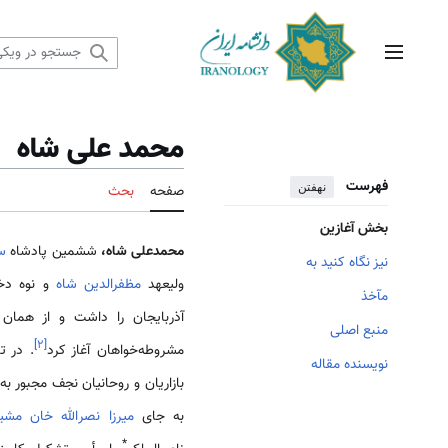
رش
ه
حتوا
منوی اصلی
محمد علی شاه
فهرست
نهفتن
صفحه
بحث
بخش آغازین
محمدعلی شاه،
ششمین پادشاه
س
نیز نگاه کنید به
ولیعهد
مظفرالدین شاه
و نوه دخت
مآخذ
آذربایجان را داشت و از همان
منبع اصلی
]
۲
[
مشروطه‌خواهان آغاز کرد
. در ت
نویسنده مقاله
بازاریان و روحانیان نجف مجبور ب
به جای
میرزا نصرالله خان مشیر
*