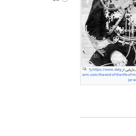
بازیابی از
https://www.delg
arm.com/the-end-of-the-life-of
jar-