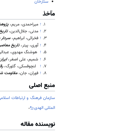
ستارخان
مآخذ
↑
میراحمدی، مریم،
پژوهش
↑
مدنی، جلال‌الدین،
تاریخ
↑
فخرائی، ابراهیم،
سردار 
↑
آوری، پیتر،
تاریخ معاصر 
↑
هوشنگ مهدوی، عبدالر
↑
شمیم، علی اصغر،
ایرا
↑
لنچوفسکی، گئورگ،
رق
↑
فوران، جان،
مقاومت شک
منبع اصلی
سازمان فرهنگ و ارتباطات اسلامی
المللی الهدی
،
نویسنده مقاله