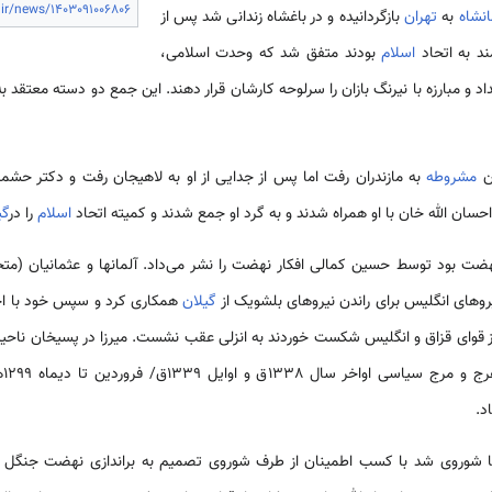
ir/news/1403091006806
انشاه
به
تهران
بازگردانیده و در باغشاه زندانی شد پس از
مند به اتحاد
اسلام
بودند متفق شد که وحدت اسلامی،
اد و مبارزه با نیرنگ بازان را سرلوحه کارشان قرار دهند. این جمع دو دسته معتقد ب
ان
مشروطه
به مازندران رفت اما پس از جدایی از او به لاهیجان رفت و دکتر ح
سان الله خان با او همراه شدند و به گرد او جمع شدند و کمیته اتحاد
اسلام
را در
گی
هضت بود توسط حسین کمالی افکار نهضت را نشر می‌داد. آلمانها و عثمانیان (متحدین
یروهای انگلیس برای راندن نیروهای بلشویک از
گیلان
همکاری کرد و سپس خود با احس
قوای قزاق و انگلیس شکست خوردند به انزلی عقب نشست. میرزا در پسیخان ناحی
د.
ا شوروی شد با کسب اطمینان از طرف شوروی تصمیم به براندازی نهضت جنگل 