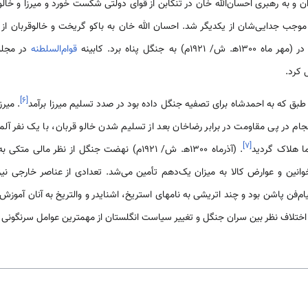
ان و به رهبری احسان‌الله خان در تنکابن از قوای دولتی شکست خورد و میرزا و خالو
وجب جدایی‌شان از یکدیگر شد. احسان الله خان به باکو گریخت و خالوقربان از م
به جنگل پناه برد. کابینه
قوام‌السلطنه
در مجلس
 کرد.
]
۶
[
طبق که به احمدشاه برای تصفیه جنگل داده بود در صدد تسلیم میرزا برآمد
. میر
نجام در پی مقاومت در برابر رضاخان بعد از تسلیم شدن خالو قربان، با یک نفر آل
]
۷
[
ا هلاک گردید
. (آذرماه 1300ه‍. ش/ 1921م) نهضت جنگل از نظر 
وانین و عوارض کالا به میزان یک‌دهم تأمین می‌شد. تعدادی از عناصر خارجی نیز 
ام‌فن پاشن بود و چند اتریشی به نامهای استریخ، اشنایدر و والتریخ به آنان آموز
اختلاف نظر بین سران جنگل و تغییر سیاست انگلستان از مهمترین عوامل سرنگون