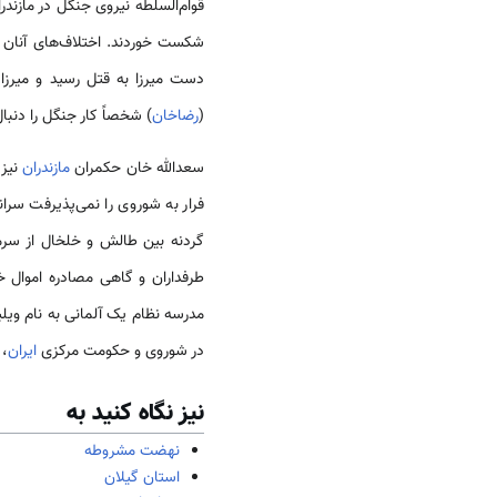
قوام‌السلطه نیروی جنگل در مازندر
شکست خوردند. اختلاف‌های آنان م
دست میرزا به قتل رسید و میرزا در (مهر ماه 1300ه‍. ش/ 1921م) 
(
رضاخان
) شخصاً کار جنگل را دنبال
سعدالله خان حکمران
مازندران
نیز 
فرار به شوروی را نمی‌پذیرفت سرا
گردنه بین طالش و خلخال از سرم
طرفداران و گاهی مصادره اموال خ
مدرسه نظام یک آلمانی به نام ویلی
در شوروی و حکومت مرکزی
ایران
، 
نیز نگاه کنید به
نهضت مشروطه
استان گیلان