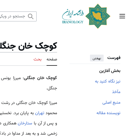
رش
ه
حتوا
منوی اصلی
کوچک خان جنگل
فهرست
نهفتن
صفحه
بحث
بخش آغازین
کوچک خان جنگلی
: میرزا یونس
نیز نگاه کنید به
جنگل.
مآخذ
منبع اصلی
نویسنده مقاله
محمود
تهران
به پایان برد. نخست
و پس از آن با
ستارخان
همکاری دا
زخمی شد و به بعد از مداوا در بادک