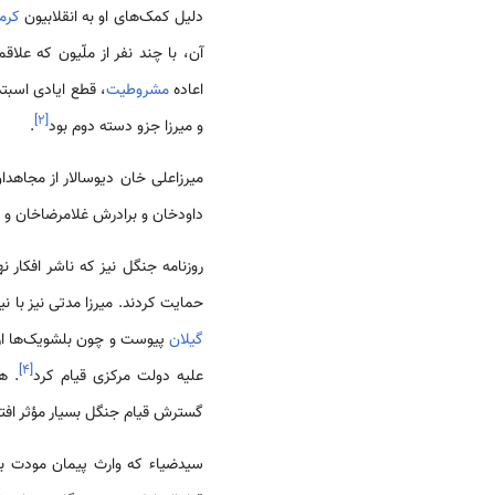
دلیل کمک‌های او به انقلابیون
کرم
آن، با چند نفر از ملّیون که علاق
اعاده
مشروطیت
، قطع ایادی اسبتد
]
۲
[
و میرزا جزو دسته دوم بود
.
میرزاعلی خان دیوسالار از مجاهد
داودخان و برادرش غلامرضاخان و اح
روزنامه جنگل نیز که ناشر افکار ن
حمایت کردند. میرزا مدتی نیز با ن
گیلان
پیوست و چون بلشویک‌ها از 
]
۴
[
علیه دولت مرکزی قیام کرد
گسترش قیام جنگل بسیار مؤثر افتا
سیدضیاء که وارث پیمان مودت ب