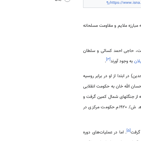
https://www.isna.
ه مبارزه ملایم و مقاومت مسلحانه
شمت، حاجی احمد کسائی و سلطان
]
۳
[
لان
به وجود آورند
.
) در ابتدا از او در برابر روسیه
ان الله خان به حکومت انقلابی
ه از جنگلهای شمال کمین گرفت و
. هرج و مرج سیاسی اواخر سال 1338ق و اوایل 1339ق/ فروردین تا دیماه 1299ه‍. ش/ 1920م حکومت مرکزی در
]
۵
[
گرفت
. اما در عملیات‌های دوره