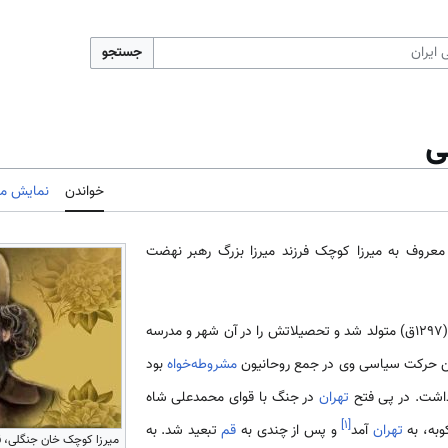
جستجو
ی
خواندن
نمایش مب
 معروف به میرزا کوچک فرزند میرزا بزرگ رهبر نهضت
میرزا کوچک خان جنگلی در رشت (1297ق) متولد شد و تحصیلاتش را در آن شهر و مدرسه
ین حرکت سیاسی وی در جمع روحانیون
مشروطه‌خواه
بود
شت. در پی فتح
تهران
در جنگ با قوای محمدعلی شاه
]
۱
[
وبه، به
تهران
آمد
و پس از چندی به
قم
تبعید شد. به
میرزا کوچک خان جنگلی، قاب