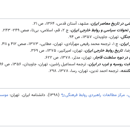
ی در تاریخ معاصر ایران
، مشهد، آستان قدس، 1364، ص 21.
 تحولات سیاسی و روابط خارجی ایران
، ج 2، قم، اسلامی، بی‌تا، صص 249- 243.
جنگل
، تهران، جاویدان، 1357، ص 94.
ایران
، ج 1، ترجمه محمد رفیعی مهرآبادی، تهران، عطایی، 1373، صص 412 و 411.
ضا،
تاریخ روابط خارجی ایران
، تهران، امیرکبیر، 1375، ص 369.
ن در دوره سلطنت قاجار
، تهران، مدبّر، 1378، ص 622.
ابت روسیه و غرب در ایران
، ترجمه اسماعیل راشین، تهران، جاویدان، 1356، ص 96.
ننده
، ترجمه احمد تدین، تهران، رسا، 1378، 298.
، مرکز مطالعات راهبردی روابط فرهنگی
(1398). دانشنامه ایران. تهران:
موسسه