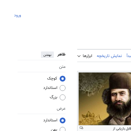
ورود
ظاهر
نهفتن
دأ
نمایش تاریخچه
ابزارها
متن
کوچک
استاندارد
بزرگ
عرض
استاندارد
ل بازیابی از
پهن