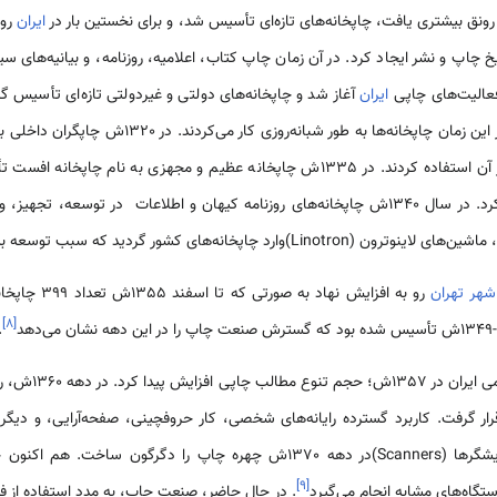
نق بیشتری یافت، چاپخانه‌های تازه‌ای تأسیس شد، و برای نخستین بار در
ایران
روز
 چاپ و نشر ایجاد کرد. در آن زمان چاپ کتاب، اعلامیه، روزنامه، و بیانیه‌های
 فعالیت‌های چاپی
ایران
آغاز شد و چاپخانه‌های دولتی و غیردولتی تازه‌ای تأسیس 
شاهد رونق مواد چاپی هستیم؛ در این زمان چاپخانه‌ها به
آشنا شدند و در انجام امور چاپ از آن استفاده کردند. در 1335ش چاپخانه عظیم و مجهزی
زمینه کتاب‌های درسی تأمین می‌کرد. در سال 1340ش چاپخانه‌های روزنامه کیهان و اطلاعات در 
شهر تهران
رو به افزایش نهاد به صورتی که تا اسفند 1355ش تعداد 399 چاپخانه در
]
۸
[
.
رد. در دهه 1360ش، رایانه در
رار گرفت. کاربرد گسترده رایانه‌های شخصی، کار حروفچینی، صفحه‌آرایی، و دیگر
استفاده از چاپگرهای لیزری و پویشگرها (Scanners)در دهه 1370ش چهره چاپ را دگ
]
۹
[
تگاه‌های مشابه انجام می‌گیرد
. در حال حاضر، صنعت چاپ، به مدد استفاده از ف