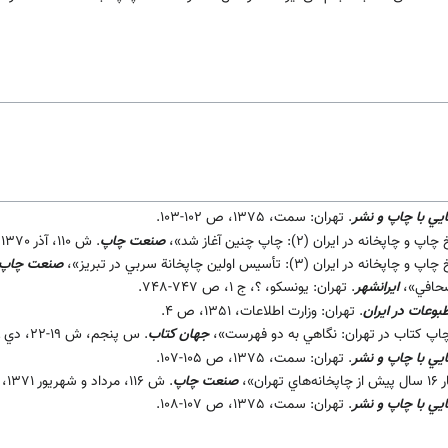
يي با چاپ و نشر
. تهران: سمت، 1375، ص 102-103.
انه در ايران (2): چاپ چنين آغاز شد»،
صنعت چاپ
. ش 110، آذر 1370، ص 42-43.
يران (3): تأسيس اولين چاپخانة سربي در تبريز»،
صنعت چاپ
صحافي»،
ايرانشهر
. تهران: يونسكو، ؟، ج 1، ص 747-748.
بوعات در ايران
. تهران: وزارت اطلاعات، 1351، ص 4.
چاپ كتاب در تهران: نگاهي به دو فهرست»،
جهان كتاب
. س پنجم، ش 19-22، دي ـ بهمن 1379، ص 31.
يي با چاپ و نشر
. تهران: سمت، 1375، ص 105-107.
ن»،
صنعت چاپ
. ش 116، مرداد و شهريور 1371، ص 41.
يي با چاپ و نشر
. تهران: سمت، 1375، ص 107-108.