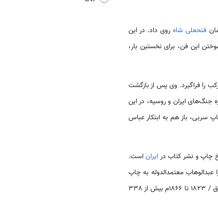
مان
فتحعلی شاه
روی داد. در این
وختن این فن، برای نخستین بار،
ب را فراگیرد. وی پس از بازگشت
ه جنگ‌های ایران و روسیه، در این
 سربی، باز هم به ابتکار عباس
خ چاپ و نشر کتاب در
ایران
است.
 عبدالوهاب معتمدالدوله به چاپ
رسیده است، خود مشتمل بر روایتی از مراحل نخستین کار است. این فهرست نشان می‌دهد که از سال 1239 تا 1282ق / 1823 تا 1866م بیش از 338