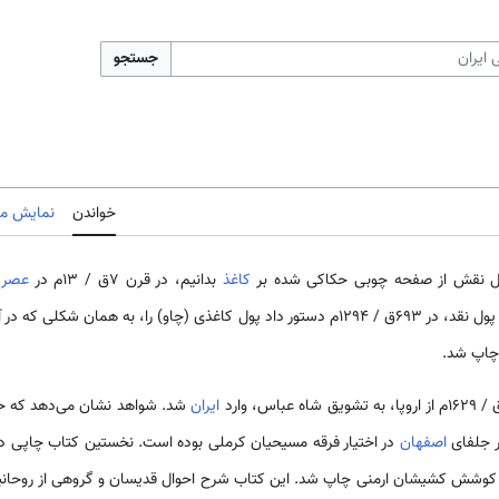
جستجو
خواندن
نمایش مب
قال نقش از صفحه چوبی حکاکی شده بر
کاغذ
بدانیم، در قرن 7ق / 13م در
عصر ا
گیخاتوخان برای تأمین نیاز خود به پول نقد، در 693ق / 1294م دستور داد پول کاغذی (چاو) ر
 چاپ شد.
ایران
شد. شواهد نشان می‌دهد که حر
ر جلفای
اصفهان
در اختیار فرقه مسیحیان کرملی بوده است. نخستین کتاب چاپی د