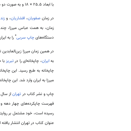
با ابعاد 25.5 × 18 و به صورت دو ستونی چاپ شده است
در زمان
صفویان
،
افشاریان
، و
زند
زمان، به همت عباس میرزا، چند 
*
دستگاه‌های
چاپ سربی
را به ایران
در همین زمان میرزا زین‌العابدین 
به
ایران
، چاپخانه‌ای را در
تبریز
با ح
چاپخانه به طبع رسید. این چاپخانه تا سال 1245ق / 
میرزا به ایران وارد شد. این چاپخانه 
چاپ و نشر کتاب در
تهران
از سال 1239ق / 1823م آغاز شد
فهرست چاپکرده‌های چهار دهه و ا
عنوان کتاب در تهران انتشار یافته