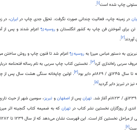
]
۱
[
.
یان
در زمینه چاپ، فعالیت چندانی صورت نگرفت. تحوّل جدی چاپ در
ایران
، در ز
تن برای آموختن فن چاپ به کشور انگلستان و
روسیه
اعزام شدند و پس از آم
]
۲
[
 آوردند
.
تبریزی به دستور عباس میرزا به
روسیه
اعزام شد تا فنون چاپ و روش ساختن مرک
]
۳
[
روف سربی راه‌اندازی کرد
. نخستین کتاب چاپ سربی به نام رساله
فتحنامه
دربار
]
۴
[
1829م دایر بود
. اولین چاپخانه سنگی هشت سال پس از چاپ
]
۵
[
نیز در تبریز دایر گردید
.
.
تهران
پس از
اصفهان
و
تبریز
، سومین شهر از حیث تاری
ندی از روزگاران نخستین نشر کتاب در
تهران
که به ضمیمه کتاب گنجینه اثر میرزا
]
۶
[
 است
.