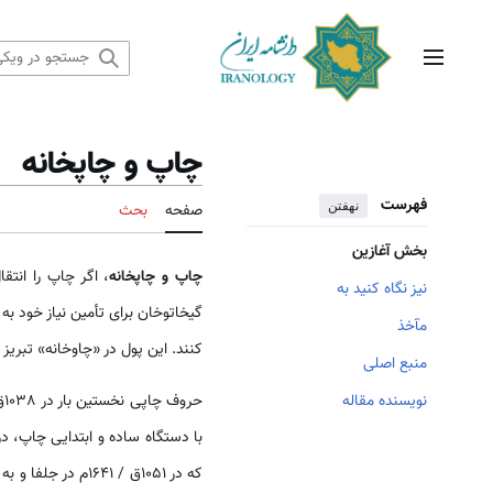
رش
ه
حتوا
منوی اصلی
چاپ و چاپخانه
فهرست
نهفتن
صفحه
بحث
بخش آغازین
چاپ و چاپخانه
، اگر چاپ را انت
نیز نگاه کنید به
مآخذ
کنند. این پول در «چاوخانه» تبریز
منبع اصلی
نویسنده مقاله
حروف چاپی نخستین بار در 1038ق / 1629م از اروپا، به تشویق شاه عباس، وارد
با دستگاه ساده و ابتدایی چاپ، د