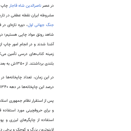
در عصر
ناصرالدین شاه قاجار
چاپ رو
مشروطه ایران نقطه عطفی در تاریخ
جنگ جهانی اول
، دوره تازه‌ای در
بلندی برداشتند. از 1350ش به بعد، ماشین‌های لاینوترون (Linotron)وارد چاپخانه‌های کشور گردید که سبب توسعه بیشتر این مراکز شد
در این زمان، تعداد چاپخانه‌ها در
درصد این چاپخانه‌ها در دهه 1340-1349ش تأسیس شده بود که گسترش صنعت چاپ را در این دهه نشان می‌دهد
پس از استقرار نظام جمهوری اسلامی ایران در 1357ش؛ حجم تنوع مطالب چاپی افزایش پیدا ک
و برای حروفچینی مورد استفاده ق
لاینوترون بزرگ و کوچک و برخی دس