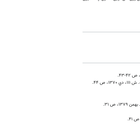
. ش 111، دي 1370، ص 44.