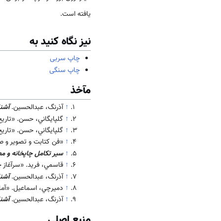
یافته است.
نیز نگاه کنید به
چاپ سربی
چاپ سنگی
مآخذ
↑
آذرنگ، عبدالحسين.
آشنا
↑
گلپايگاني، حسن. «تاريخ چاپ و چاپخ
↑
گلپايگاني، حسن. «تاريخ چاپ و چاپخانه در ا
↑
«فن كتابت و تصوير و 
↑
سير تكامل چاپخانه و مط
↑
قاسمي، فريد. «سرآغاز 
↑
آذرنگ، عبدالحسين.
آشنا
↑
دميرچي، اسماعيل. «آمار 16 سال پيش از چاپخانه‌هاي تهرا
↑
آذرنگ، عبدالحسين.
آشنا
منبع اصلی