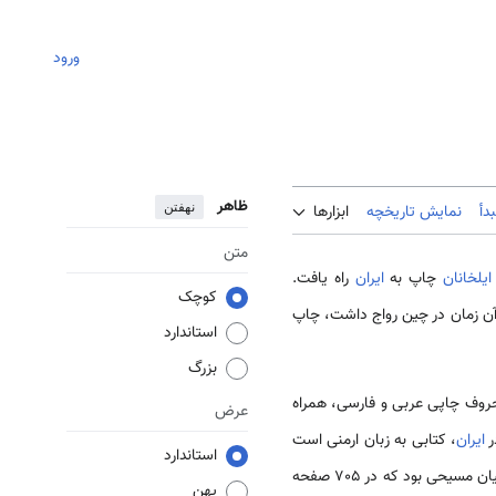
ورود
ظاهر
نهفتن
دأ
نمایش تاریخچه
ابزارها
متن
یلخانان
چاپ به
ایران
راه یافت.
کوچک
ا، به همان شکلی که در آن زمان در چین رواج داشت، چاپ
استاندارد
بزرگ
وف چاپی عربی و فارسی، همراه
عرض
ر
ایران
، کتابی به زبان ارمنی است
استاندارد
که در 1051ق / 1641م در جلفا و به کوشش کشیشان ارمنی چاپ شد. این کتاب شرح احوال قدیسان و گروهی از روحانیان مسیحی بود که در 705 صفحه
پهن